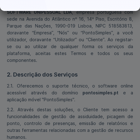
presentes Termos e Condições, pela empresa
PS
SOFTWARE UNIPESSOAL LDA
, empresa portuguesa com
sede na Avenida do Atlântico nº 16, 14º Piso, Escritório 8,
Parque das Nações, 1990-019 Lisboa, NIPC 518583813,
doravante “Empresa”, “Nós” ou “PontoSimples”, a você
utilizador, doravante “Utilizador” ou “Cliente”. Ao registar-
se ou ao utilizar de qualquer forma os serviços da
plataforma, aceitas estes Termos e todos os seus
componentes.
2. Descrição dos Serviços
2.1. Oferecemos o suporte técnico, o software online
acessível através do domínio
pontosimples.pt
e a
aplicação móvel "PontoSimples".
2.2. Através destas soluções, o Cliente tem acesso a
funcionalidades de gestão de assiduidade, picagem de
ponto, controlo de presenças, emissão de relatórios e
outras ferramentas relacionadas com a gestão de recursos
humanos.