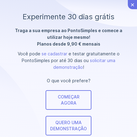
×
PontoSimples.pt
Experimente 30 dias grátis
Traga a sua empresa ao PontoSimples e comece a
Termos e Condições de
utilizar hoje mesmo!
Planos desde 9,90 € mensais
Contratação e
Utilização da
Você pode
se cadastrar
e testar gratuitamente o
PontoSimples por até 30 dias ou
solicitar uma
Plataforma PontoSimples
demonstração
!
O que você prefere?
COMEÇAR
AGORA
1. Reconhecimento e Aceitação dos Termos
por parte do Utilizador
QUERO UMA
1.1. A utilização da plataforma
DEMONSTRAÇÃO
PontoSimples.pt
e do
software nela disponível é autorizada, de acordo com os